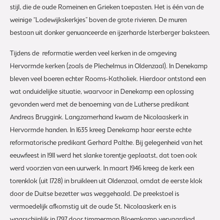
stijl, die de oude Romeinen en Grieken toepasten. Het is één van de
weinige “Lodewijkskerkjes” boven de grote rivieren. De muren
bestaan uit donker genuanceerde en ijzerharde Isterberger baksteen.
Tijdens de reformatie werden veel kerken in de omgeving
Hervormde kerken (zoals de Plechelmus in Oldenzaal). In Denekamp
bleven veel boeren echter Rooms-Katholiek. Hierdoor ontstond een
wat onduidelijke situatie, waarvoor in Denekamp een oplossing
gevonden werd met de benoeming van de Lutherse predikant
Andreas Bruggink. Langzamerhand kwam de Nicolaaskerk in
Hervormde handen. In 1635 kreeg Denekamp haar eerste echte
reformatorische predikant Gerhard Palthe. Bij gelegenheid van het
eeuwfeest in 1911 werd het slanke torentje geplaatst, dat toen ook
werd voorzien van een uurwerk. In maart 1946 kreeg de kerk een
torenklok (uit 1728) in bruikleen uit Oldenzaal, omdat de eerste klok
door de Duitse bezetter was weggehaald. De preekstoel is
vermoedelijk afkomstig uit de oude St. Nicolaaskerk en is