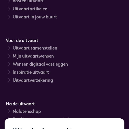
Kosten uitvaart
Uitvaartartikelen
Uitvaart in jouw buurt
Voor de uitvaart
Uitvaart samenstellen
Mijn uitvaartwensen
Wensen digitaal vastleggen
Inspiratie uitvaart
Uitvaartverzekering
Na de uitvaart
Nalatenschap
Dankbetuigingen na overlijden
Rouwverwerking