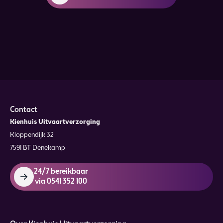
Contact
Kienhuis Uitvaartverzorging
Kloppendijk 32
7591 BT Denekamp
24/7 bereikbaar
via 0541 352 100