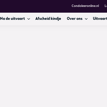
Condoleeronline.nl
L
Na de uitvaart
Afscheid kindje
Over ons
Uitvaart