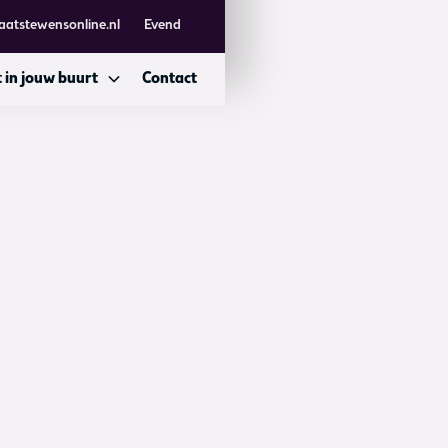
aatstewensonline.nl
Evend
 in jouw buurt
Contact