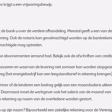
o krijgt u een vrijwaringsbewijs.
ert de bank u over de verdere afhandeling. Meestal geeft u een van
ening. Ook de notaris kan gevolmachtigd worden op de bankrekeni
lmachtigde mag optreden.
lke abonnementen iemand had. Bekijk ook de afschriften van credi
incasseren en waarvan de levering niet zomaar kan worden stopgezet
g (het energiebedrijf kan een leegstandtarief in rekening brengen)
rtner of de kinderen een bedrag gelijk aan een maandsalaris uitker
 Daarnaast moet de werkgever ook het salaris van de maand van over
n rekening op naam van de overledene worden gestort.
op zijn naam? Bijvoorbeeld een zakelijke rekening voor de Vereni