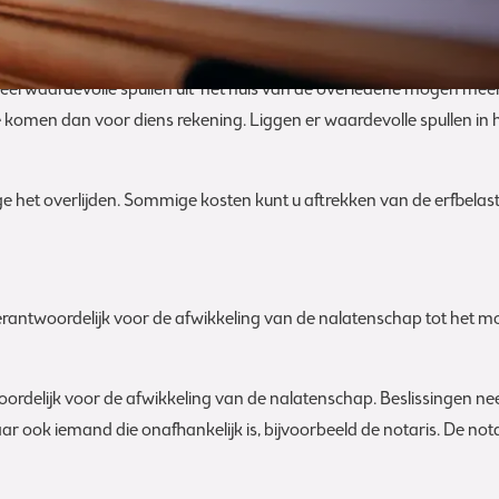
ncieel waardevolle spullen uit het huis van de overledene mogen 
men dan voor diens rekening. Liggen er waardevolle spullen in huis?
 het overlijden. Sommige kosten kunt u aftrekken van de erfbelast
erantwoordelijk voor de afwikkeling van de nalatenschap tot het m
ordelijk voor de afwikkeling van de nalatenschap. Beslissingen n
 ook iemand die onafhankelijk is, bijvoorbeeld de notaris. De notar