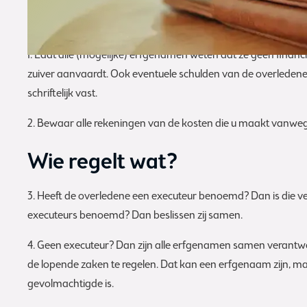
Goed om te weten
1. Laat alle (mogelijke) erfgenamen weten dat ze geen fina
zuiver aanvaardt. Ook eventuele schulden van de overledene ko
schriftelijk vast.
2. Bewaar alle rekeningen van de kosten die u maakt vanwege
Wie regelt wat?
3. Heeft de overledene een executeur benoemd? Dan is die v
executeurs benoemd? Dan beslissen zij samen.
4. Geen executeur? Dan zijn alle erfgenamen samen verantwo
de lopende zaken te regelen. Dat kan een erfgenaam zijn, maar
gevolmachtigde is.