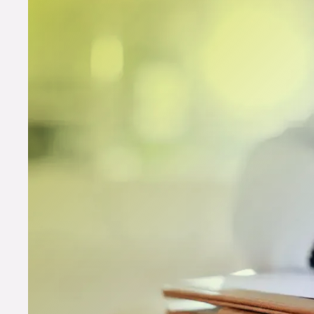
u er niet uit? De notaris helpt u graag. Vraag vo
notariskantoren. Of download de brochure via
n
Bekijk hier onze checkli
Goed om te weten
Wie regelt wat?
Regelen uitvaart in de eerste week na het overlijden
Op korte termijn regelen
Financiën regelen
(Pensioen)verzekeringen
Huis
Belastingdienst
Instanties aan wie de gemeente het overlijden doorgeef