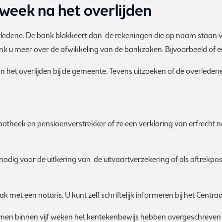
 week na het overlijden
overledene. De bank blokkeert dan de rekeningen die op naam staan 
 u meer over de afwikkeling van de bankzaken. Bijvoorbeeld of er 
n het overlijden bij de gemeente. Tevens uitzoeken of de overleden
potheek en pensioenverstrekker of ze een verklaring van erfrecht 
 nodig voor de uitkering van de uitvaartverzekering of als aftrekpo
k met een notaris. U kunt zelf schriftelijk informeren bij het Centra
men binnen vijf weken het kentekenbewijs hebben overgeschreven (