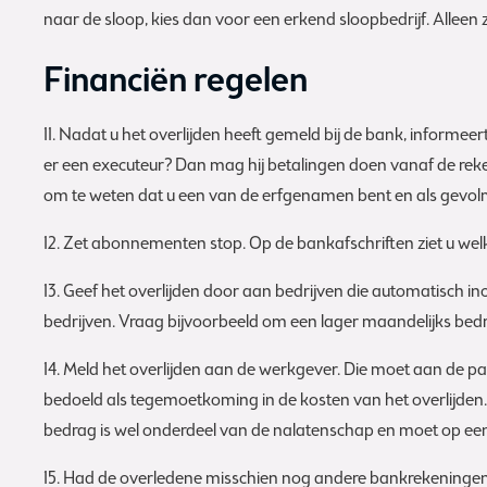
naar de sloop, kies dan voor een erkend sloopbedrijf. Alleen z
Financiën regelen
11. Nadat u het overlijden heeft gemeld bij de bank, informe
er een executeur? Dan mag hij betalingen doen vanaf de rek
om te weten dat u een van de erfgenamen bent en als gevo
12. Zet abonnementen stop. Op de bankafschriften ziet u we
13. Geef het overlijden door aan bedrijven die automatisch 
bedrijven. Vraag bijvoorbeeld om een lager maandelijks bedra
14. Meld het overlijden aan de werkgever. Die moet aan de pa
bedoeld als tegemoetkoming in de kosten van het overlijden.
bedrag is wel onderdeel van de nalatenschap en moet op ee
15. Had de overledene misschien nog andere bankrekeningen 