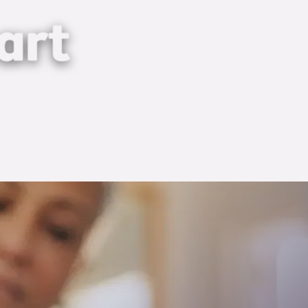
art
en naaste. Zo krijgt u een indruk wat er op u
 U hoeft niet alles zelf te regelen. Is er een
de erfgenamen namens de anderen optreedt. Komt