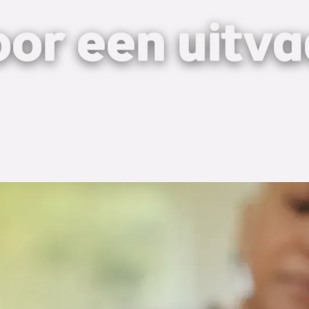
oor een uitva
eeste zaken die u moet regelen na het overlijden van e
 moet houden, bijvoorbeeld die van de Belastingdienst.
zijn rekening. Het komt ook vaak voor dat een van 