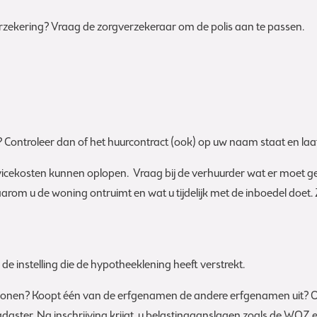
rzekering? Vraag de zorgverzekeraar om de polis aan te passen.
ontroleer dan of het huurcontract (ook) op uw naam staat en laat
rvicekosten kunnen oplopen. Vraag bij de verhuurder wat er moet ge
aarom u de woning ontruimt en wat u tijdelijk met de inboedel doet
de instelling die de hypotheeklening heeft verstrekt.
erin wonen? Koopt één van de erfgenamen de andere erfgenamen uit?
t Kadaster. Na inschrijving krijgt u belastingaanslagen zoals de WOZ