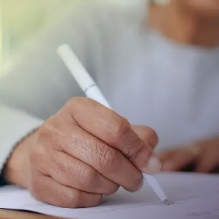
or meer informatie naar de brochure ‘Een erfenis, wat 
otaris.nl
.
st voor een uitvaart
t