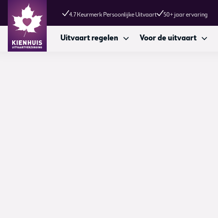
4.7 Keurmerk Persoonlijke Uitvaart
50+ jaar ervaring
Uitvaart regelen
Voor de uitvaart