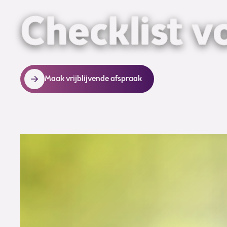
Checklist v
Maak vrijblijvende afspraak
In deze
checklist voor een uitvaart
vindt u de m
afkomt en welke wettelijke termijnen u in de gaten
executeur? Dan neemt die een groot deel voor 