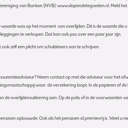
 Vereniging van Banken (NVB): www.slapendetegoeden.nl. Meld het 
waarde was op het moment van overlijden. Dit is de waarde die u aa
gingen te verkopen. Dat kan ook pas over een paar jaar zijn.
ook zelf een plicht om schuldeisers aan te schrijven.
 assurantieadviseur? Neem contact op met die adviseur voor het afw
ingsmaatschappij waar de verzekering loopt. In de papieren of de 
 dan de overlijdensuitkering aan. Op de polis of in de voorwaarden v
 pensioen opbouwde. Ook als het pensioen al premievrij is. Weet u