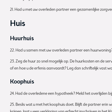
21. Had u met uw overleden partner een gezamenlijke zorgve
Huis
Huurhuis
22. Had u samen met uw overleden partner een huurwoning? C
23. Zeg de huur zo snel mogelijk op. De huurkosten en de se
of en hoe u de erfenis aanvaardt? Leg dan schriftelijk vast w
Koophuis
24. Had de overledene een hypotheek? Meld het overlijden bij 
25. Beslis wat u met het koophuis doet. Blijft de partner 
krijgen, laat u een verklaring van erfrecht inschrijven in he