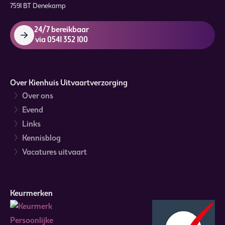
7591 BT Denekamp
24/7 bereikbaar
via 0541 352 100
Over Kienhuis Uitvaartverzorging
Over ons
Evend
Links
Kennisblog
Vacatures uitvaart
Keurmerken