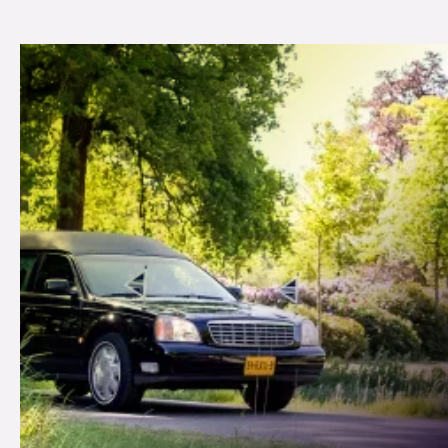
Voor een uitvaart in Oldenzaal staan wij u bij
met rust, aandacht en lokale betrokkenheid.
Samen zorgen we voor een afscheid dat bij u
past.
Een uitvaart regelen in Oldenzaal betekent afscheid nemen op een
plek die vertrouwd voelt. Een plek met historie, met mensen die u
kennen en begrijpen wat er speelt in zo'n emotionele periode. Bij
Kienhuis Uitvaartverzorging begeleiden wij u met persoonlijke
aandacht, lokale kennis en ruimte voor uw wensen. Of u nu kiest voor
een uitvaart in de monumentale Plechelmusbasiliek, in de aula van
rouwcentrum "In Pace" of in een eigen omgeving: wij zorgen dat alles
klopt.