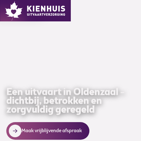
MENU
Een uitvaart in Oldenzaal –
dichtbij, betrokken en
zorgvuldig geregeld
Maak vrijblijvende afspraak