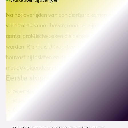
Na het overlijden van een dierbare komen er
veel emoties naar boven, maar er zijn ook een
aantal praktische zaken die geregeld moeten
worden. Kienhuis Uitvaartverzorging biedt u
houvast bij loslaten en helpt u stap voor stap
met de volgende punten.
Eerste stappen na overlijden
Overlijden thuis:
Bel de huisarts om het overlijden
officieel vast te leggen.
Overlijden in het ziekenhuis of zorgcentrum:
De arts
wordt automatisch geïnformeerd.