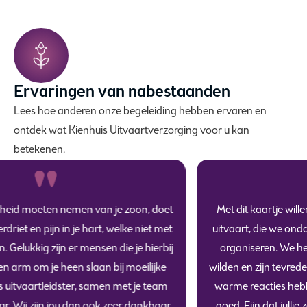
Ervaringen van nabestaanden
Lees hoe anderen onze begeleiding hebben ervaren en
ontdek wat Kienhuis Uitvaartverzorging voor u kan
betekenen.
Met dit kaartje willen we jullie bedanken voor de fijne
uitvaart, die we ondanks deze rare tijd hebben kunnen
organiseren. We hebben alles kunnen doen wat we
wilden en zijn tevreden over het afscheid. Veel mooie en
warme reacties hebben we gekregen en dat doet ons
goed. Fijn dat jullie zo dicht bij stonden, onze steun en