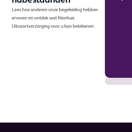
nabestaanden
n mijn lieve man, onze zorgzame vader en
Lees hoe anderen onze begeleiding hebben
Mede hierdoor is het afscheid bijzonder
ervaren en ontdek wat Kienhuis
ol geworden. Onze dank is groot!
Uitvaartverzorging voor u kan betekenen.