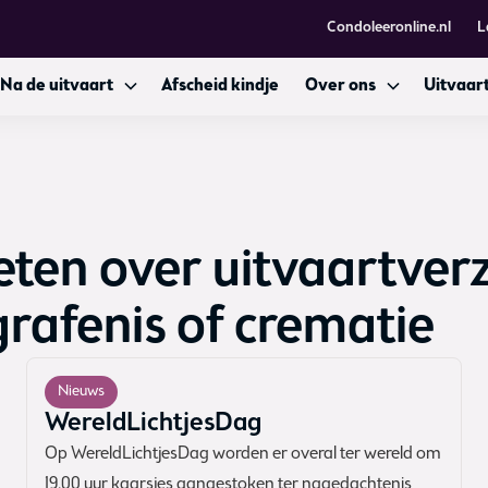
Condoleeronline.nl
L
Na de uitvaart
Afscheid kindje
Over ons
Uitvaart
eten over uitvaartverz
rafenis of crematie
Nieuws
WereldLichtjesDag
Op WereldLichtjesDag worden er overal ter wereld om
19.00 uur kaarsjes aangestoken ter nagedachtenis