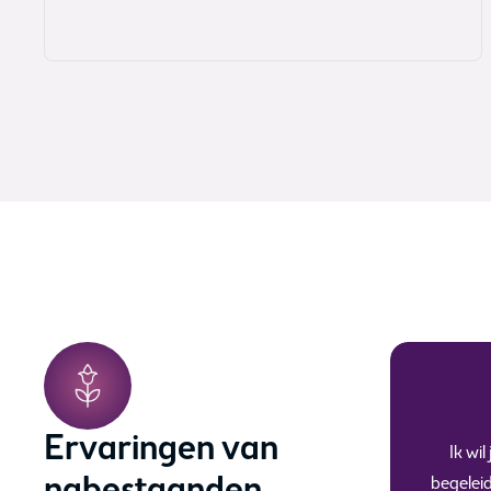
Ervaringen van
an Kienhuis, Bedankt voor alles wat jullie
Ik wi
aan hebben in de moeilijke dagen na het
begelei