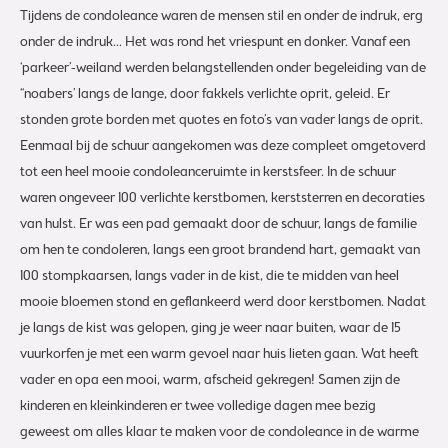
Tijdens de condoleance waren de mensen stil en onder de indruk, erg
onder de indruk… Het was rond het vriespunt en donker. Vanaf een
‘parkeer’-weiland werden belangstellenden onder begeleiding van de
“noabers’ langs de lange, door fakkels verlichte oprit, geleid. Er
stonden grote borden met quotes en foto’s van vader langs de oprit.
Eenmaal bij de schuur aangekomen was deze compleet omgetoverd
tot een heel mooie condoleanceruimte in kerstsfeer. In de schuur
waren ongeveer 100 verlichte kerstbomen, kerststerren en decoraties
van hulst. Er was een pad gemaakt door de schuur, langs de familie
om hen te condoleren, langs een groot brandend hart, gemaakt van
100 stompkaarsen, langs vader in de kist, die te midden van heel
mooie bloemen stond en geflankeerd werd door kerstbomen. Nadat
je langs de kist was gelopen, ging je weer naar buiten, waar de 15
vuurkorfen je met een warm gevoel naar huis lieten gaan. Wat heeft
vader en opa een mooi, warm, afscheid gekregen! Samen zijn de
kinderen en kleinkinderen er twee volledige dagen mee bezig
geweest om alles klaar te maken voor de condoleance in de warme