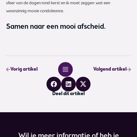
sfeer van de dagen rond kerst en ik moet zeggen: wat een
waanzinnig mooie condoleance.
Samen naar een mooi afscheid.
Vorig artikel
Vorig artikel
Volgend artikel
Volgend artikel
Deel dit artikel
Wil je meer informatie of heb je