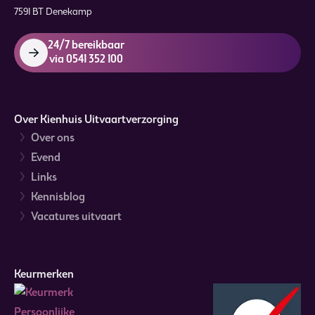
7591 BT Denekamp
24/7 bereikbaar
via 0541 352 100
Over Kienhuis Uitvaartverzorging
Over ons
Evend
Links
Kennisblog
Vacatures uitvaart
Keurmerken