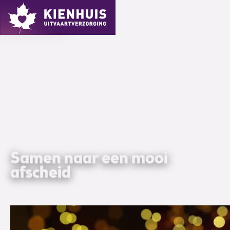
MENU
Samen naar een mooi
afscheid