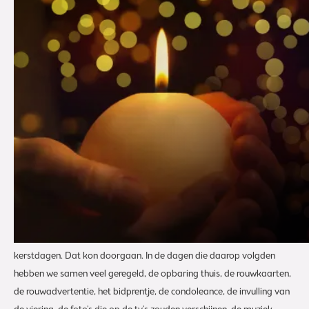
Rond de kerstdagen is het op de één of andere manier toch
‘anders’ om met een uitvaart bezig te zijn. Familieleden zijn bezig
met het regelen van de uitvaart, terwijl er voor het kerstdiner
nog inkopen gedaan moeten worden en er ook nog cadeautjes
onder de boom moeten komen. Hectiek alom op een verdrietig
moment in kersttijd. Het gevoel van samen zijn en samen dingen
doen, komt samen. Samen kun je veel bereiken...
Kerstbomen
Vader was een week voor kerst overleden en de familie wilde graag
dat voor de kerst de uitvaart nog zou plaatsvinden. Hij had
aangegeven dat hij begraven wilde worden. Tot opluchting van de
familie was de kerk nog beschikbaar voor de Uitvaartviering voor de
kerstdagen. Dat kon doorgaan. In de dagen die daarop volgden
hebben we samen veel geregeld, de opbaring thuis, de rouwkaarten,
de rouwadvertentie, het bidprentje, de condoleance, de invulling van