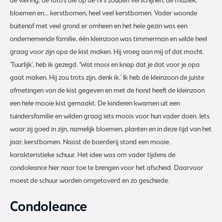
de viering, de foto’s die op de tv’s zouden verschijnen, de muziek,
bloemen en... kerstbomen, heel veel kerstbomen. Vader woonde
buitenaf met veel grond er omheen en het hele gezin was een
ondernemende familie, één kleinzoon was timmerman en wilde heel
graag voor zijn opa de kist maken. Hij vroeg aan mij of dat mocht.
‘Tuurlijk’, heb ik gezegd. ‘Wat mooi en knap dat je dat voor je opa
gaat maken. Hij zou trots zijn, denk ik.’ Ik heb de kleinzoon de juiste
afmetingen van de kist gegeven en met de hand heeft de kleinzoon
een hele mooie kist gemaakt. De kinderen kwamen uit een
tuindersfamilie en wilden graag iets moois voor hun vader doen. Iets
waar zij goed in zijn, namelijk bloemen, planten en in deze tijd van het
jaar, kerstbomen. Naast de boerderij stond een mooie,
karakteristieke schuur. Het idee was om vader tijdens de
condoleance hier naar toe te brengen voor het afscheid. Daarvoor
moest de schuur worden omgetoverd en zo geschiede.
Condoleance