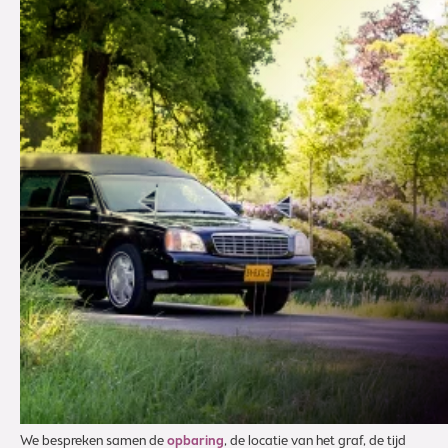
Het regelen van een begrafenis vraagt om
keuzes die soms moeilijk zijn. U moet nadenken
over de locatie, het moment van afscheid en de
invulling van de plechtigheid, terwijl er ook veel
emoties spelen. Kienhuis Uitvaartverzorging is
er in die momenten – als houvast bij alles wat
geregeld moet worden.
In alle rust en met ruimte voor
uw wensen
Of u nu kiest voor een intieme begrafenis of een grotere plechtigheid,
wij zorgen dat het afscheid recht doet aan het leven van uw dierbare.
We bespreken samen de
opbaring
, de locatie van het graf, de tijd