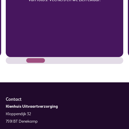
van foto’s. Veel liefs en we zien elkaar.
Contact
Kienhuis Uitvaartverzorging
Kloppendijk 32
7591 BT Denekamp