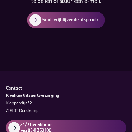
te bellen of stuur een e-mail.
Maak vrijblijvende afspraak
Contact
Kienhuis Uitvaartverzorging
Kloppendijk 32
7591 BT Denekamp
24/7 bereikbaar
via 0541 352 100