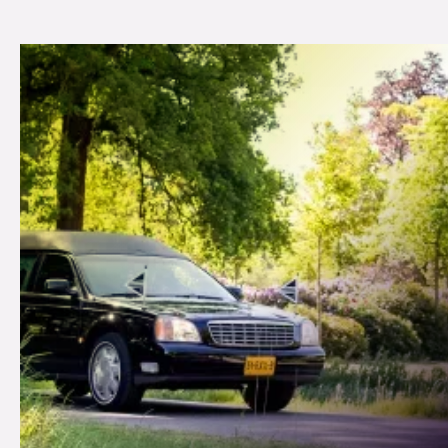
Een uitvaart in De Lutte regelen? Kienhuis
Uitvaartverzorging helpt u met rust, aandacht
en kennis van de lokale mogelijkheden bij het
organiseren van een persoonlijk afscheid.
Uitvaart in De Lutte – Kienhuis
Uitvaartverzorging staat u bij
Een overlijden brengt verdriet, vragen en onzekerheid met zich mee.
Juist dan is het fijn als iemand naast u staat die weet wat er moet
gebeuren. Kienhuis Uitvaartverzorging uit Denekamp begeleidt al
meer dan 40 jaar families in De Lutte en omgeving bij het
organiseren van een uitvaart die écht past.