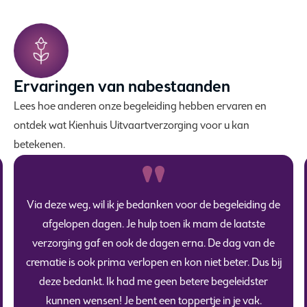
Ervaringen van nabestaanden
Lees hoe anderen onze begeleiding hebben ervaren en
ontdek wat Kienhuis Uitvaartverzorging voor u kan
betekenen.
Via deze weg, wil ik je bedanken voor de begeleiding de
afgelopen dagen. Je hulp toen ik mam de laatste
verzorging gaf en ook de dagen erna. De dag van de
crematie is ook prima verlopen en kon niet beter. Dus bij
deze bedankt. Ik had me geen betere begeleidster
kunnen wensen! Je bent een toppertje in je vak.