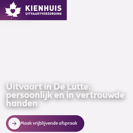
MENU
Uitvaart in De Lutte:
persoonlijk en in vertrouwde
handen
Maak vrijblijvende afspraak