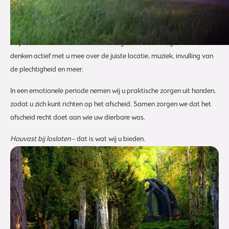
Of het nu gaat om een begrafenis of crematie, wij luisteren goed naar
uw wensen en helpen u bij het vormgeven van een persoonlijk en
respectvol afscheid. We kennen de regio en de lokale gebruiken, en
denken actief met u mee over de juiste locatie, muziek, invulling van
de plechtigheid en meer.
In een emotionele periode nemen wij u praktische zorgen uit handen,
zodat u zich kunt richten op het afscheid. Samen zorgen we dat het
afscheid recht doet aan wie uw dierbare was.
Houvast bij loslaten
– dat is wat wij u bieden.