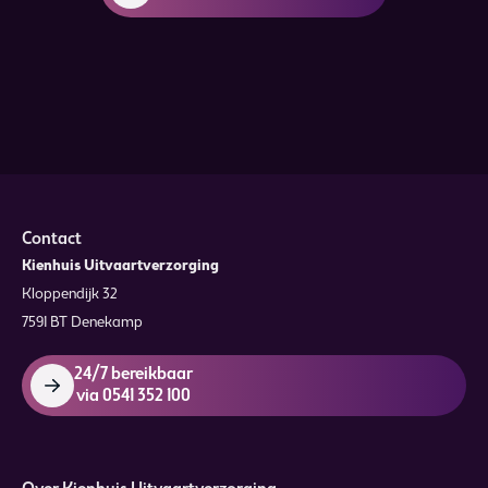
Contact
Kienhuis Uitvaartverzorging
Kloppendijk 32
7591 BT Denekamp
24/7 bereikbaar
via 0541 352 100