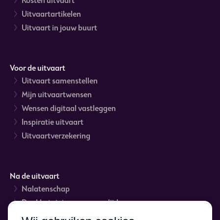
Kosten uitvaart
Uitvaartartikelen
Uitvaart in jouw buurt
Voor de uitvaart
Uitvaart samenstellen
Mijn uitvaartwensen
Wensen digitaal vastleggen
Inspiratie uitvaart
Uitvaartverzekering
Na de uitvaart
Nalatenschap
Dankbetuigingen na overlijden
Rouwverwerking