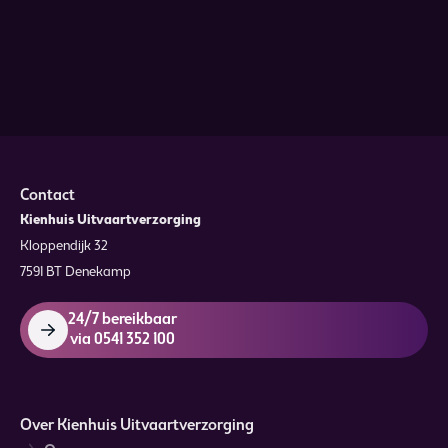
Contact
Kienhuis Uitvaartverzorging
Kloppendijk 32
7591 BT Denekamp
24/7 bereikbaar
via 0541 352 100
Over Kienhuis Uitvaartverzorging