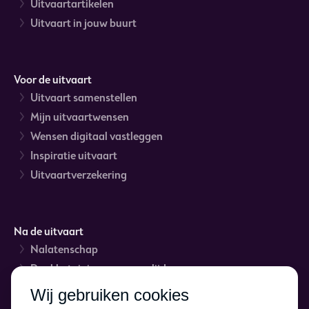
Uitvaartartikelen
Uitvaart in jouw buurt
Voor de uitvaart
Uitvaart samenstellen
Mijn uitvaartwensen
Wensen digitaal vastleggen
Inspiratie uitvaart
Uitvaartverzekering
Na de uitvaart
Nalatenschap
Dankbetuigingen na overlijden
Rouwverwerking
Wij gebruiken cookies
Asbestemming