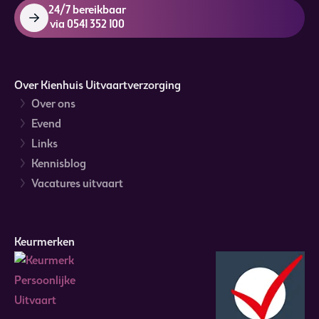
24/7 bereikbaar
via 0541 352 100
Over Kienhuis Uitvaartverzorging
Over ons
Evend
Links
Kennisblog
Vacatures uitvaart
Keurmerken