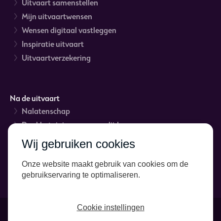
Uitvaart samenstellen
Mijn uitvaartwensen
Wensen digitaal vastleggen
Inspiratie uitvaart
Uitvaartverzekering
Na de uitvaart
Nalatenschap
Dankbetuigingen na overlijden
Rouwverwerking
Wij gebruiken cookies
Asbestemming
Onze website maakt gebruik van cookies om de
Gedenkteken of grafsteen
gebruikservaring te optimaliseren.
Cookie instellingen
Cookiebeleid