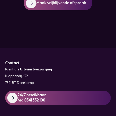
Maak vrijblijvende afspraak
Contact
Kienhuis Uitvaartverzorging
Kloppendijk 32
7591 BT Denekamp
24/7 bereikbaar
via 0541 352 100